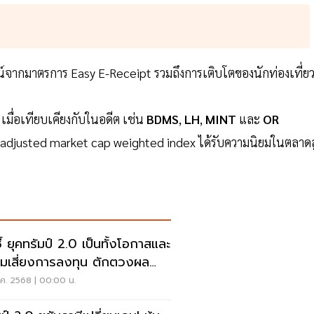
ชน์จากมาตรการ Easy E-Receipt รวมถึงการเติบโตของนักท่องเที่ย
เมื่อเทียบเคียงกับในอดีต เช่น
BDMS
,
LH
,
MINT
และ
OR
t adjusted market cap weighted index ได้รับความนิยมในตลาดส
ชี้ ยุคทรัมป์ 2.0 เป็นทั้งโอกาสและ
มเสี่ยงการลงทุน ตักตวงผล
บแทน
.ค. 2568 | 00:00 น.