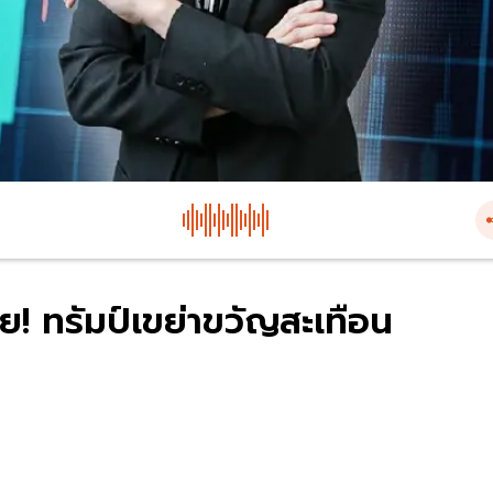
าย! ทรัมป์เขย่าขวัญสะเทือน