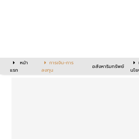
หน้า
การเงิน-การ
อสังหาริมทรัพย์
แรก
ลงทุน
นโย