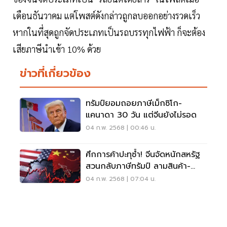
เดือนธันวาคม แต่โพสต์ดังกล่าวถูกลบออกอย่างรวดเร็ว
หากในที่สุดถูกจัดประเภทเป็นรถบรรทุกไฟฟ้า ก็จะต้อง
เสียภาษีนำเข้า 10% ด้วย
ข่าวที่เกี่ยวข้อง
ทรัมป์ยอมถอยภาษีเม็กซิโก-
แคนาดา 30 วัน แต่จีนยังไม่รอด
04 ก.พ. 2568 | 00:46 น.
ศึกการค้าปะทุซ้ำ! จีนจัดหนักสหรัฐ
สวนกลับภาษีทรัมป์ ลามสินค้า-
เทคโนโลยี
04 ก.พ. 2568 | 07:04 น.