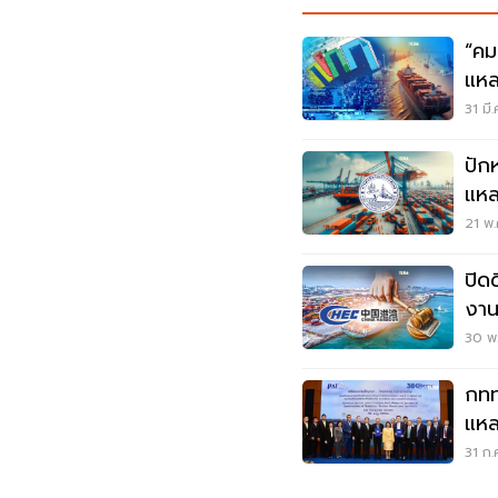
“คม
แหล
31 มี
ปักห
แหล
21 พ.
ปิด
งาน
30 พ.
กทท
แหล
บริ
31 ก.