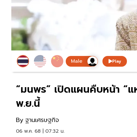
Play
“มนพร” เปิดแผนคืบหน้า “แห
พ.ย.นี้
By
ฐานเศรษฐกิจ
06 พ.ค. 68 | 07:32 น.