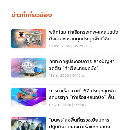
ข่าวที่เกี่ยวข้อง
พลิกโฉม ท่าเรือกรุงเทพ-แหลมฉบัง
ดึงเอกชนร่วมทุนประมูลพื้นที่เชิง
พาณิชย์
19 พ.ค. 2566 | 05:29 น.
กทท.ถกผู้ประกอบการ สางปัญหา
รถติด "ท่าเรือแหลมฉบัง"
11 ก.ค. 2566 | 01:16 น.
การท่าเรือ เคาะปี 67 ประมูลจุดพัก
รถบรรทุก “ท่าเรือแหลมฉบัง” พื้นที่
90 ไร่
04 ส.ค. 2566 | 07:58 น.
“มนพร”ลงพื้นที่ตรวจเยี่ยมการ
ปฎิบัติงานของท่าเรือแหลมฉบัง