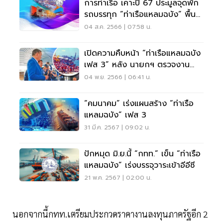
การท่าเรือ เคาะปี 67 ประมูลจุดพัก
รถบรรทุก “ท่าเรือแหลมฉบัง” พื้นที่
90 ไร่
04 ส.ค. 2566 | 07:58 น.
เปิดความคืบหน้า “ท่าเรือแหลมฉบัง
เฟส 3” หลัง นายกฯ ตรวจงาน
ก่อสร้าง
04 พ.ย. 2566 | 06:41 น.
“คมนาคม” เร่งแผนสร้าง “ท่าเรือ
แหลมฉบัง” เฟส 3
31 มี.ค. 2567 | 09:02 น.
ปักหมุด มิ.ย.นี้ “กทท.” เข็น “ท่าเรือ
แหลมฉบัง” เร่งบรรจุวาระเข้าอีอีซี
21 พ.ค. 2567 | 02:00 น.
นอกจากนี้กทท.เตรียมประกวดราคางานลงทุนภาครัฐอีก 2