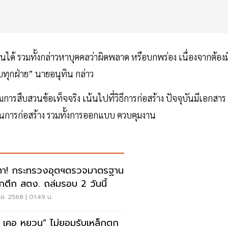
ด้ รวมทั้งกล่าวหาบุคคลว่าผิดพลาด หรือบกพร่อง เนื่องจากต้องม
ับทุกฝ่าย” นายอนุทิน กล่าว
ารสืบสวนข้อเท็จจริง เน้นไปที่วิธีการก่อสร้าง ปัจจุบันมีเอกสาร
นการก่อสร้าง รวมทั้งการออกแบบ ควบคุมงาน
ตา! กระทรวงอุตฯตรวจมาตรฐาน
็กตึก สตง. ถล่มรอบ 2 วันนี้
.ย. 2568 | 01:49 น.
น เคอ หยวน” ไม่ยอมรับเหล็กตก