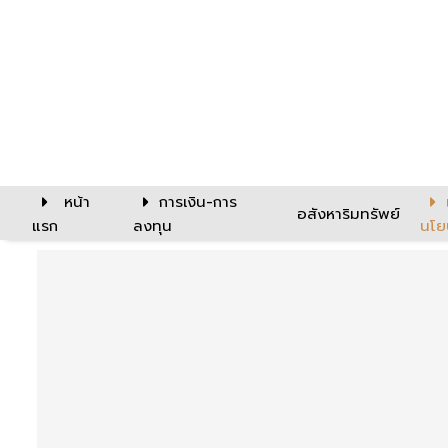
หน้า
การเงิน-การ
อสังหาริมทรัพย์
แรก
ลงทุน
นโย