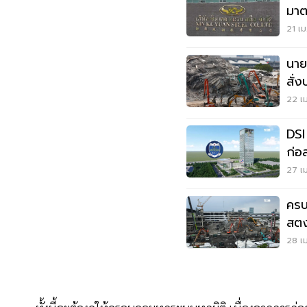
มาต
ถล่
21 เม
นาย
สั่
22 เม
DSI
ก่อ
27 เม
ครบ
สตง
28 เม