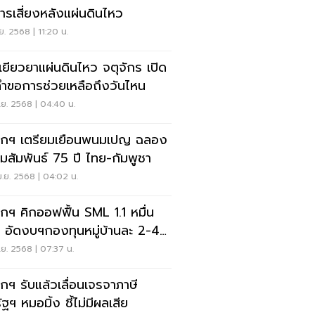
ารเสี่ยงหลังแผ่นดินไหว
.ย. 2568 | 11:20 น.
นเยียวยาแผ่นดินไหว จตุจักร เปิด
คำขอการช่วยเหลือถึงวันไหน
.ย. 2568 | 04:40 น.
กฯ เตรียมเยือนพนมเปญ ฉลอง
มสัมพันธ์ 75 ปี ไทย-กัมพูชา
.ย. 2568 | 04:02 น.
กฯ คิกออฟฟื้น SML 1.1 หมื่น
น อัดงบฯกองทุนหมู่บ้านละ 2-4
นบาท
.ย. 2568 | 07:37 น.
กฯ รับแล้วเลื่อนเจรจาภาษี
ฐฯ หมอมิ้ง ชี้ไม่มีผลเสีย