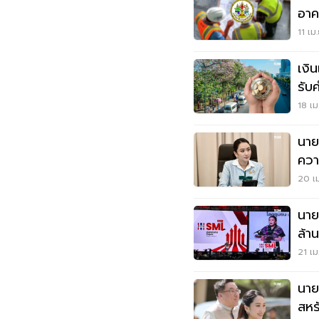
อาค
11 เม
เงิ
รับ
18 เม
นาย
ควา
20 เม
นาย
ล้า
แส
21 เม
นาย
สหรั