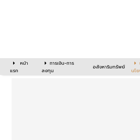
หน้า
การเงิน-การ
อสังหาริมทรัพย์
แรก
ลงทุน
นโย