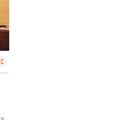
น
 น.