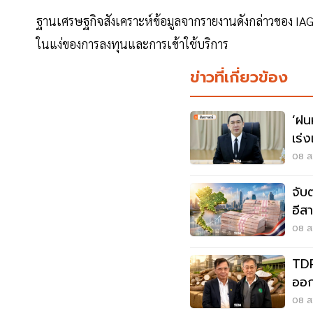
ฐานเศรษฐกิจสังเคราะห์ข้อมูลจากรายงานดังกล่าวของ IAG 
ในแง่ของการลงทุนและการเข้าใช้บริการ
ข่าวที่เกี่ยวข้อง
‘ฝน
เร่
วิก
08 ส
จับ
อีส
พุ่
08 ส.
TDR
ออก
ล้า
08 ส.