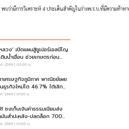
พบว่ามีการวิเคราะห์ 4 ประเด็นสำคัญในร่างพ.ร.บ.ที่มีความท้าทา
หลวง’ เปิดแผนสู้ซูเปอร์เอลนีโญ
งเติมน้ำเขื่อน ช่วยเกษตรก่อน
ฤต
.ค. 2569 | 02:00 น.
ตาเศรษฐกิจภูมิภาค พาณิชย์เผย
านธุรกิจใหม่โต 46.7% ใต้เลิก
ง 69.5%
ค. 2569 | 01:50 น.
I ชงเก็บเงินค่าธรรมเนียมส่ง
มันสำปะหลัง-ปลดล็อก 700
น กู้อุตสาหกรรม
ค. 2569 | 01:00 น.