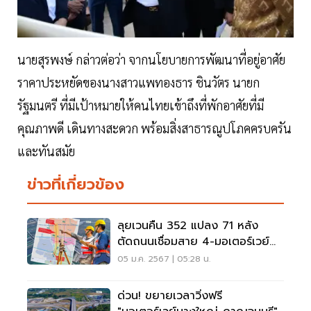
นายสุรพงษ์ กล่าวต่อว่า จากนโยบายการพัฒนาที่อยู่อาศัย
ราคาประหยัดของนางสาวแพทองธาร ชินวัตร นายก
รัฐมนตรี ที่มีเป้าหมายให้คนไทยเข้าถึงที่พักอาศัยที่มี
คุณภาพดี เดินทางสะดวก พร้อมสิ่งสาธารณูปโภคครบครัน
และทันสมัย
ข่าวที่เกี่ยวข้อง
ลุยเวนคืน 352 แปลง 71 หลัง
ตัดถนนเชื่อมสาย 4-มอเตอร์เวย์
บางใหญ่ 6,100ล้าน
05 ม.ค. 2567 | 05:28 น.
ด่วน! ขยายเวลาวิ่งฟรี