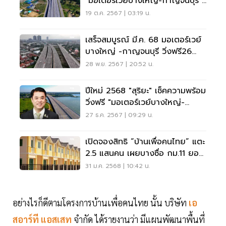
"มอเตอร์เวย์บางใหญ่-กาญจนบุรี"
ทุกศุกร์ถึงจันทร์
19 ต.ค. 2567 | 03:19 น.
เสร็จสมบูรณ์ มี.ค. 68 มอเตอร์เวย์
บางใหญ่ -กาญจนบุรี วิ่งฟรี26
ธ.ค.67 - 2 ม.ค. 68
28 พ.ย. 2567 | 20:52 น.
ปีใหม่ 2568 "สุริยะ" เช็คความพร้อม
วิ่งฟรี "มอเตอร์เวย์บางใหญ่-
กาญจนบุรี"
27 ธ.ค. 2567 | 09:29 น.
เปิดจองสิทธิ “บ้านเพื่อคนไทย” แตะ
2.5 แสนคน เผยบางซื่อ กม.11 ยอด
พุ่งสูงสุด
31 ม.ค. 2568 | 10:42 น.
อย่างไรก็ดีตามโครงการบ้านเพื่อคนไทย นั้น บริษัท
เอ
สอาร์ที แอสเสท
จำกัด ได้รายงานว่า มีแผนพัฒนาพื้นที่