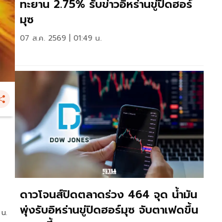
ทะยาน 2.75% รับข่าวอิหร่านขู่ปิดฮอร์
มุซ
07 ส.ค. 2569 | 01:49 น.
ดาวโจนส์ปิดตลาดร่วง 464 จุด น้ำมัน
พุ่งรับอิหร่านขู่ปิดฮอร์มุซ จับตาเฟดขึ้น
 น.