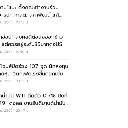
ตตม”แนะ ตั้งคณะทำงานร่วม
ง-ธปท.-กลต.-สภาพัฒน์ แก้
หา “ค่าเงินบาท”
ย. 2565 | 09:13 น.
ทอ่อน” ส่งผลดีต่อส่งออกข้าว
ไทย แต่ควรอยู่ระดับ35บาทต่อUS
ย. 2565 | 19:50 น.
โจนส์ปิดร่วง 107 จุด นักลงทุน
ายหุ้น วิตกเฟดเร่งขึ้นดอกเบี้ย
ย. 2565 | 23:35 น.
าน้ำมัน WTI ดีดตัว 0.7% ปิดที่
49 ดอลล์ ขานรับดีมานด์น้ำมัน
ื้นตัว
ย. 2565 | 23:47 น.