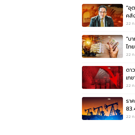
“อุ
คลั
ปัญ
22 ก.
“บา
22 ก.
ดาว
เทข
22 ก.
ราค
83.
จีนฟ
22 ก.