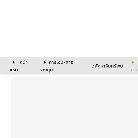
หน้า
การเงิน-การ
อสังหาริมทรัพย์
แรก
ลงทุน
นโย