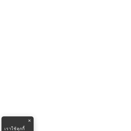
×
เราใช้คุกกี้