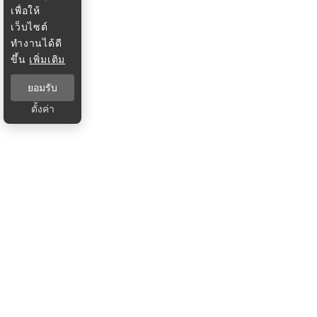
เพื่อให้
เว็บไซต์
ทำงานได้ดี
ขึ้น
เพิ่มเติม
ยอมรับ
ตั้งค่า