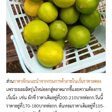
ส่วน
ราคาผักแนะนำจากกรมการค้าภายในเริ่มราคาลดลง
เพราะผลผลิตรุ่นใหม่ออกสู่ตลาดมากขึ้และความต้องการ
เริ่มนิ่ง เช่น ผักชี ราคาเดิมอยู่ที่200-210บาทต่อกก.วันนี้
ราคาอยู่ที่170-180บาทต่อกก. ต้นหอมราคาเดิมอยู่ที่105-