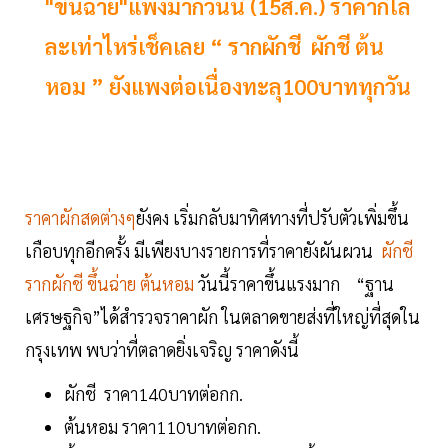
"ขึ้นฉ่าย"แพงมากวันนี้ (15ส.ค.) ราคากิโล
ละเท่าไหร่เช็คเลย “ รากผักชี ผักชี ต้น
หอม ” ยังแพงต่อเนื่องทะลุ100บาททุกวัน
ราคาผักสดต่างๆ
ยังคง เริ่มกลับมาทิศทางที่ปรับตัวเพิ่มขึ้น
เกือบทุกอีกครั้ง มีเพียงบางรายการที่ราคายังผันผวน
ผักชี
รากผักชี ขึ้นฉ่าย ต้นหอม
วันนี้ราคาขึ้นแรงมาก “ฐาน
เศรษฐกิจ”ได้สำรวจราคาผัก ในตลาดขายส่งที่ใหญ่ที่สุดใน
กรุงเทพ พบว่าที่ตลาดยิ่งเจริญ ราคาดังนี้
ผักชี ราคา140บาทต่อกก.
ต้นหอม ราคา110บาทต่อกก.