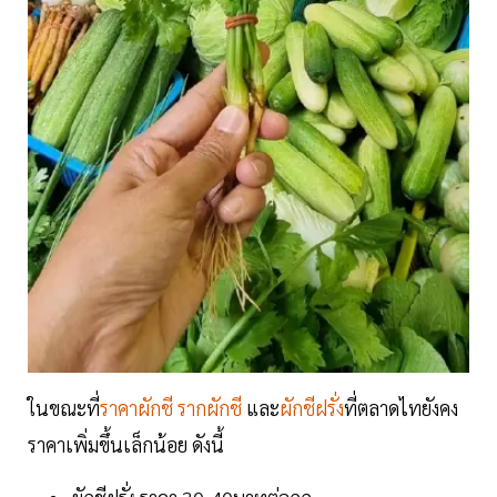
ในขณะที่
ราคาผักชี รากผักชี
และ
ผักชีฝรั่ง
ที่ตลาดไทยังคง
ราคาเพิ่มขึ้นเล็กน้อย ดังนี้