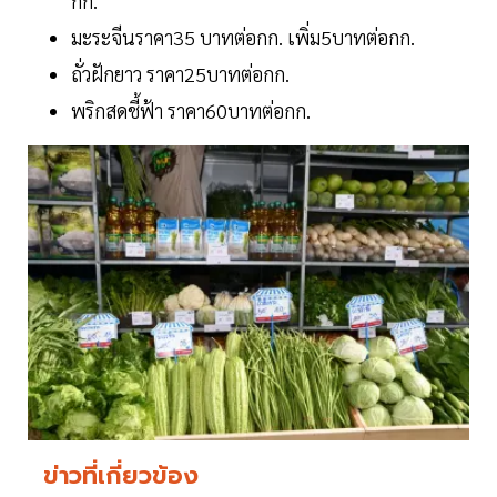
กก.
มะระจีนราคา35 บาทต่อกก. เพิ่ม5บาทต่อกก.
ถั่วฝักยาว ราคา25บาทต่อกก.
พริกสดชี้ฟ้า ราคา60บาทต่อกก.
ข่าวที่เกี่ยวข้อง