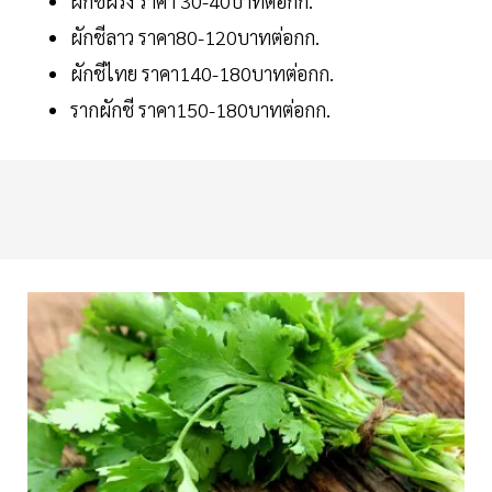
ผักชีฝรั่ง ราคา 30-40บาทต่อกก.
ผักชีลาว ราคา80-120บาทต่อกก.
ผักชีไทย ราคา140-180บาทต่อกก.
รากผักชี ราคา150-180บาทต่อกก.