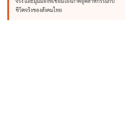
จริง และมุมมองที่เชื่อมโยงภาคอุตสาหกรรมกับ
ชีวิตจริงของสังคมไทย