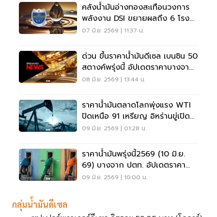
คลังน้ำมันอ่างทองสะเทือนวงการ
พลังงาน DSI ขยายผลถึง 6 โรง
กลั่นใหญ่
07 มิ.ย. 2569 | 11:37 น.
ด่วน ขึ้นราคาน้ำมันดีเซล เบนซิน 50
สตางค์พรุ่งนี้ อัปเดตราคาบางจาก
ปตท.
08 มิ.ย. 2569 | 13:44 น.
ราคาน้ำมันตลาดโลกพุ่งแรง WTI
ปิดเหนือ 91 เหรียญ อิหร่านขู่เปิด
ฉากโจมตีรอบใหม่
09 มิ.ย. 2569 | 01:28 น.
ราคาน้ำมันพรุ่งนี้2569 (10 มิ.ย.
69) บางจาก ปตท. อัปเดตราคา
ล่าสุด
09 มิ.ย. 2569 | 10:00 น.
กลุ่มน้ำมันดีเซล