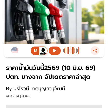
ราคาน้ำมันวันนี้2569 (10 มิ.ย. 69)
ปตท. บางจาก อัปเดตราคาล่าสุด
By
นิธิโรจน์ เกิดบุญภานุวัฒน์
09 มิ.ย. 69 | 19:19 น.