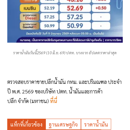
ราคาน้ำมันวันนี้2569 (10 มิ.ย. 69) ปตท. บางจาก อัปเดตราคาล่าสุด
ตรวจสอบราคาขายปลีกน้ำมัน กทม. และปริมณฑล ประจำ
ปี พ.ศ. 2569 ของบริษัท ปตท. น้ำมันและการค้า
ปลีก จำกัด (มหาชน)
ที่นี่
แท็กที่เกี่ยวข้อง
ฐานเศรษฐกิจ
ราคาน้ำมัน