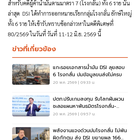
สำหรับคดีผู้ค้าน้ำมันตามมาตรา 7 (โรงกลั่น) ทั้ง 6 ราย นั้น
ล่าสุด DSI ได้ทำการออกหมายเรียกกลุ่มโรงกลั่น ยักษ์ใหญ่
ทั้ง 6 ราย ให้เข้ารับทราบข้อกล่าวหาในคดีพิเศษที่
80/2569 ในวันที่ วันที่ 11-12 มิ.ย. 2569 นี้
ข่าวที่เกี่ยวข้อง
แกะรอยเอกสารน้ำมัน DSI ลุยสอบ
6 โรงกลั่น ปมข้อมูลขนส่งไม่ครบ
20 พ.ค. 2569 | 09:33 น.
ปตท.ปรับเกมลงทุน รับโลกผันผวน
ชะลอแผนหาพันธมิตรโรงกลั่น-
ปิโตรเคมี
20 พ.ค. 2569 | 09:57 น.
พลังงานแจงด่วนปมโรงกลั่น ไม่พ้น
ผิดกักตุน ส่ง DSI ขยายผล 166