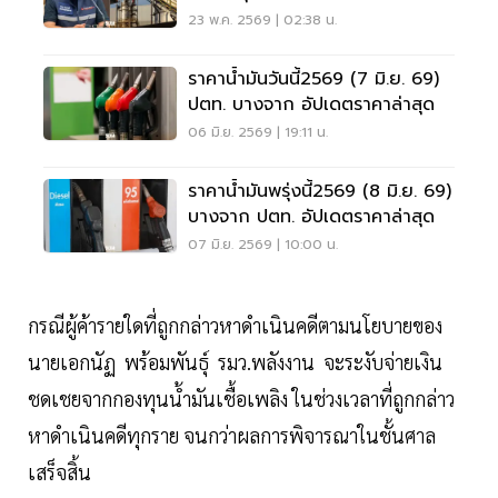
เอกสารผิดปกติ
23 พ.ค. 2569 | 02:38 น.
ราคาน้ำมันวันนี้2569 (7 มิ.ย. 69)
ปตท. บางจาก อัปเดตราคาล่าสุด
06 มิ.ย. 2569 | 19:11 น.
ราคาน้ำมันพรุ่งนี้2569 (8 มิ.ย. 69)
บางจาก ปตท. อัปเดตราคาล่าสุด
07 มิ.ย. 2569 | 10:00 น.
กรณีผู้ค้ารายใดที่ถูกกล่าวหาดำเนินคดีตามนโยบายของ
นายเอกนัฏ พร้อมพันธุ์ รมว.พลังงาน จะระงับจ่ายเงิน
ชดเชยจากกองทุนน้ำมันเชื้อเพลิง ในช่วงเวลาที่ถูกกล่าว
หาดำเนินคดีทุกราย จนกว่าผลการพิจารณาในชั้นศาล
เสร็จสิ้น