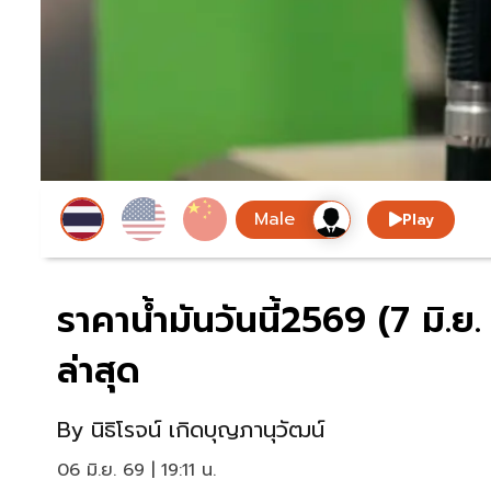
Play
ราคาน้ำมันวันนี้2569 (7 มิ
ล่าสุด
By
นิธิโรจน์ เกิดบุญภานุวัฒน์
06 มิ.ย. 69 | 19:11 น.