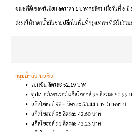
ขณะที่ดีเซลพรีเมี่ยม ลดราคา 1 บาทต่อลิตร เมื่อวันที่ 6 มิ.
ส่งผลให้ราคาน้ำมันขายปลีกในพื้นที่กรุงเทพฯ ที่ยังไม่รวมภาษ
กลุ่มน้ำมันเบนซิน
เบนซิน ลิตรละ 52.19 บาท
ซุปเปอร์เพาเวอร์ แก๊สโซฮอล์ 95 ลิตรละ 50.99 บ
แก๊สโซฮอล์ 98+ ลิตรละ 53.44 บาท (บางจาก)
แก๊สโซฮอล์ 95 ลิตรละ 42.60 บาท
แก๊สโซฮอล์ 91 ลิตรละ 42.23 บาท