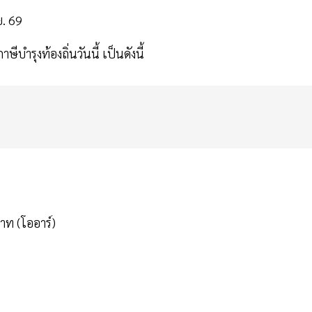
ย. 69
ีบำรุงท้องถิ่นวันนี้ เป็นดังนี้
าท (โออาร์)