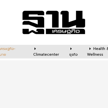
เศรษฐกิจ-
Health 
บาย
Climatecenter
ธุรกิจ
Wellness