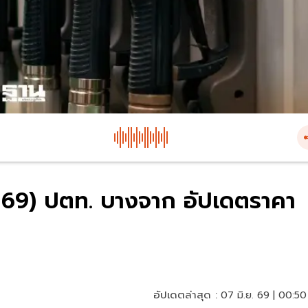
.ย. 69) ปตท. บางจาก อัปเดตราคา
อัปเดตล่าสุด :
07 มิ.ย. 69 | 00:50