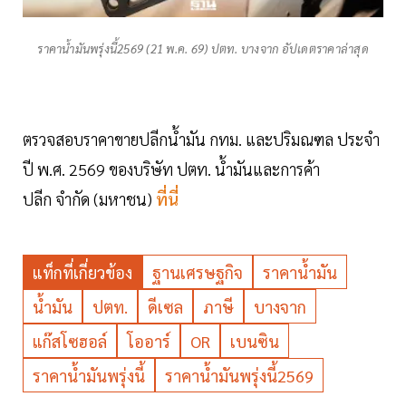
ราคาน้ำมันพรุ่งนี้2569 (21 พ.ค. 69) ปตท. บางจาก อัปเดตราคาล่าสุด
ตรวจสอบราคาขายปลีกน้ำมัน กทม. และปริมณฑล ประจำ
ปี พ.ศ. 2569 ของบริษัท ปตท. น้ำมันและการค้า
ปลีก จำกัด (มหาชน)
ที่นี่
แท็กที่เกี่ยวข้อง
ฐานเศรษฐกิจ
ราคาน้ำมัน
น้ำมัน
ปตท.
ดีเซล
ภาษี
บางจาก
แก๊สโซฮอล์
โออาร์
OR
เบนซิน
ราคาน้ำมันพรุ่งนี้
ราคาน้ำมันพรุ่งนี้2569