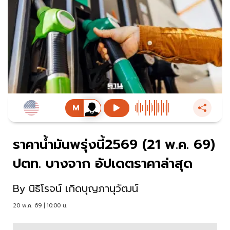
ราคาน้ำมันพรุ่งนี้2569 (21 พ.ค. 69)
ปตท. บางจาก อัปเดตราคาล่าสุด
By
นิธิโรจน์ เกิดบุญภานุวัฒน์
20 พ.ค. 69 | 10:00 น.