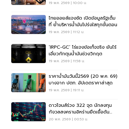
ล่าสุด
19 พ.ค. 2569 | 10:00 น.
ไทยออยล์แจงชัด เปิดข้อมูลรัฐเต็ม
ที่ ย้ำบริหารน้ำมันโปร่งใสทุกขั้นตอน
19 พ.ค. 2569 | 11:12 น.
‘IRPC-GC’ โร่แจงข้อเท็จจริง ยันไร้
เอี่ยวกักตุนน้ำมันช่วงวิกฤต
19 พ.ค. 2569 | 11:58 น.
ราคาน้ำมันวันนี้2569 (20 พ.ค. 69)
บางจาก ปตท. อัปเดตราคาล่าสุด
19 พ.ค. 2569 | 19:11 น.
ดาวโจนส์ร่วง 322 จุด นักลงทุน
กังวลสงครามอิหร่านยืดเยื้อดัน
ต้นทุนพุ่ง
20 พ.ค. 2569 | 00:53 น.