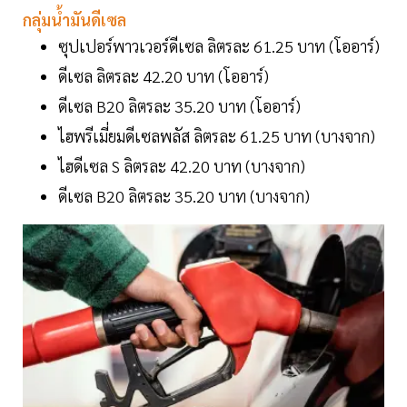
กลุ่มน้ำมันดีเซล
ซุปเปอร์พาวเวอร์ดีเซล ลิตรละ 61.25 บาท (โออาร์)
ดีเซล ลิตรละ 42.20 บาท (โออาร์)
ดีเซล B20 ลิตรละ 35.20 บาท (โออาร์)
ไฮพรีเมี่ยมดีเซลพลัส ลิตรละ 61.25 บาท (บางจาก)
ไฮดีเซล S ลิตรละ 42.20 บาท (บางจาก)
ดีเซล B20 ลิตรละ 35.20 บาท (บางจาก)