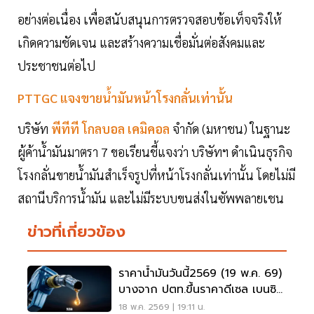
อย่างต่อเนื่อง เพื่อสนับสนุนการตรวจสอบข้อเท็จจริงให้
เกิดความชัดเจน และสร้างความเชื่อมั่นต่อสังคมและ
ประชาชนต่อไป
PTTGC แจงขายน้ำมันหน้าโรงกลั่นเท่านั้น
บริษัท
พีทีที โกลบอล เคมิคอล
จำกัด (มหาชน) ในฐานะ
ผู้ค้าน้ำมันมาตรา 7 ขอเรียนชี้แจงว่า บริษัทฯ ดำเนินธุรกิจ
โรงกลั่นขายน้ำมันสำเร็จรูปที่หน้าโรงกลั่นเท่านั้น โดยไม่มี
สถานีบริการน้ำมัน และไม่มีระบบขนส่งในซัพพลายเชน
ข่าวที่เกี่ยวข้อง
ราคาน้ำมันวันนี้2569 (19 พ.ค. 69)
บางจาก ปตท.ขึ้นราคาดีเซล เบนซิน
75-85 สตางค์
18 พ.ค. 2569 | 19:11 น.