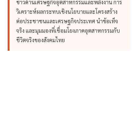
ข่าวด้านเศรษฐกิจอุตสาหกรรมและพลังงาน การ
วิเคราะห์ผลกระทบเชิงนโยบายและโครงสร้าง
ต่อประชาชนและเศรษฐกิจประเทศ นำข้อเท็จ
จริง และมุมมองที่เชื่อมโยงภาคอุตสาหกรรมกับ
ชีวิตจริงของสังคมไทย