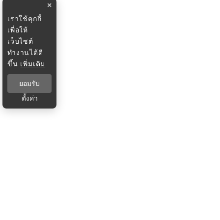
×
เราใช้คุกกี้
เพื่อให้
เว็บไซต์
ทำงานได้ดี
ขึ้น
เพิ่มเติม
ยอมรับ
ตั้งค่า