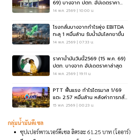
69) บางจาก ปตท. อัปเดตราคา
ล่าสุด
14 พ.ค. 2569 | 10:00 น.
โรงกลั่นบางจากกำไรพุ่ง EBITDA
ทะลุ 1 หมื่นล้าน รับน้ำมันโลกขาขึ้น
14 พ.ค. 2569 | 07:33 น.
ราคาน้ำมันวันนี้2569 (15 พ.ค. 69)
ปตท. บางจาก อัปเดตราคาล่าสุด
14 พ.ค. 2569 | 19:11 น.
PTT ฟื้นแรง กำไรไตรมาส 1/69
แตะ 2.57 หมื่นล้าน หลังค่าการกลั่น
พุ่ง
15 พ.ค. 2569 | 00:23 น.
กลุ่มน้ำมันดีเซล
ซุปเปอร์พาวเวอร์ดีเซล ลิตรละ 61.25 บาท (โออาร์)