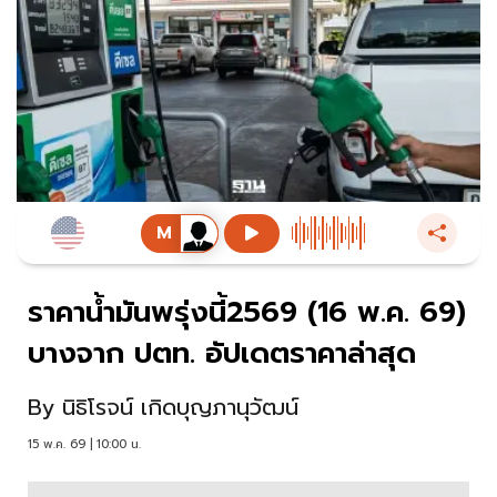
ราคาน้ำมันพรุ่งนี้2569 (16 พ.ค. 69)
บางจาก ปตท. อัปเดตราคาล่าสุด
By
นิธิโรจน์ เกิดบุญภานุวัฒน์
15 พ.ค. 69 | 10:00 น.