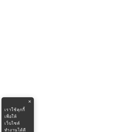
×
เราใช้คุกกี้
เพื่อให้
เว็บไซต์
ทำงานได้ดี