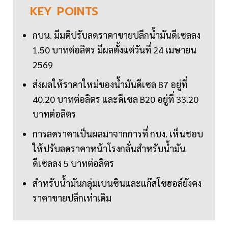
KEY
POINTS
กบน. มีมติปรับลดราคาขายปลีกน้ำมันดีเซลลง
1.50 บาทต่อลิตร มีผลตั้งแต่วันที่ 24 เมษายน
2569
ส่งผลให้ราคาใหม่ของน้ำมันดีเซล B7 อยู่ที่
40.20 บาทต่อลิตร และดีเซล B20 อยู่ที่ 33.20
บาทต่อลิตร
การลดราคาเป็นผลมาจากการที่ กบง. เห็นชอบ
ให้ปรับลดราคาหน้าโรงกลั่นสำหรับน้ำมัน
ดีเซลลง 5 บาทต่อลิตร
สำหรับน้ำมันกลุ่มเบนซินและแก๊สโซฮอล์ยังคง
ราคาขายปลีกเท่าเดิม