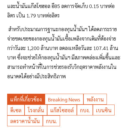
และน้ำมันแก๊สโซฮอล อี85 ลดการจัดเก็บ 0.15 บาทต่อ
ลิตร เป็น 1.79 บาทต่อลิตร
สำหรับประมาณการฐานะกองทุนน้ำมันฯ ได้ลดภาระราย
จ่ายชดเชยของกองทุนน้ำมันเชื้อเพลิงจากเดิมที่ต้องจ่าย
กว่าวันละ 1,200 ล้านบาท ลดลงเหลือวันละ 107.41 ล้าน
บาท ซึ่งจะช่วยให้กองทุนน้ำมันฯ มีสภาพคล่องเพิ่มขึ้นและ
สามารถทำหน้าที่ในการช่วยรองรับวิกฤตราคาพลังงานใน
อนาคตได้อย่างมีประสิทธิภาพ
แท็กที่เกี่ยวข้อง
Breaking News
พลังงาน
ดีเซล
โรงกลั่น
แก๊สโซฮอล์
กบง.
เบนซิน
ลดราคาน้ำมัน
กบน.