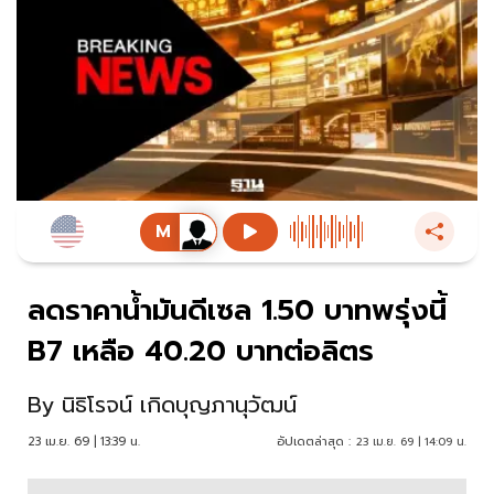
ลดราคาน้ำมันดีเซล 1.50 บาทพรุ่งนี้
B7 เหลือ 40.20 บาทต่อลิตร
By
นิธิโรจน์ เกิดบุญภานุวัฒน์
23 เม.ย. 69 | 13:39 น.
อัปเดตล่าสุด :
23 เม.ย. 69 | 14:09 น.