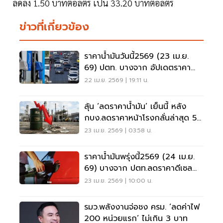
ลดลง 1.50 บาทต่อลิตร เป็น 33.20 บาทต่อลิตร
ข่าวที่เกี่ยวข้อง
ราคาน้ำมันวันนี้2569 (23 เม.ย.
69) ปตท. บางจาก อัปเดตราคา
ล่าสุด
22 เม.ย. 2569 | 19:11 น.
ลุ้น ‘ลดราคาน้ำมัน’ เย็นนี้ หลัง
กบง.ลดราคาหน้าโรงกลั่นล่าสุด 5
บาท
23 เม.ย. 2569 | 03:58 น.
ราคาน้ำมันพรุ่งนี้2569 (24 เม.ย.
69) บางจาก ปตท.ลดราคาดีเซล
1.50 บาท
23 เม.ย. 2569 | 10:00 น.
รมว.พลังงานจ่อชง ครม. ‘ลดค่าไฟ
200 หน่วยแรก’ ไม่เกิน 3 บาท