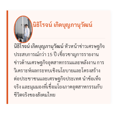
นิธิโรจน์ เกิดบุญภานุวัฒน์
นิธิโรจน์ เกิดบุญภานุวัฒน์
หัวหน้าข่าวเศรษฐกิจ
ประสบการณ์กว่า 15 ปี เชี่ยวชาญการรายงาน
ข่าวด้านเศรษฐกิจอุตสาหกรรมและพลังงาน การ
วิเคราะห์ผลกระทบเชิงนโยบายและโครงสร้าง
ต่อประชาชนและเศรษฐกิจประเทศ นำข้อเท็จ
จริง และมุมมองที่เชื่อมโยงภาคอุตสาหกรรมกับ
ชีวิตจริงของสังคมไทย