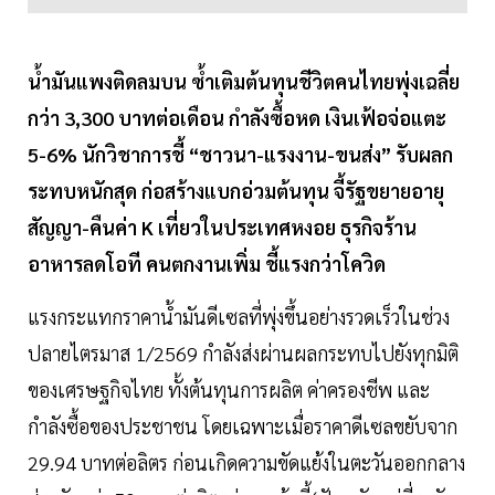
น้ำมันแพงติดลมบน ซ้ำเติมต้นทุนชีวิตคนไทยพุ่งเฉลี่ย
กว่า 3,300 บาทต่อเดือน กำลังซื้อหด เงินเฟ้อจ่อแตะ
5-6% นักวิชาการชี้ “ชาวนา-แรงงาน-ขนส่ง” รับผลก
ระทบหนักสุด ก่อสร้างแบกอ่วมต้นทุน จี้รัฐขยายอายุ
สัญญา-คืนค่า K เที่ยวในประเทศหงอย ธุรกิจร้าน
อาหารลดโอที คนตกงานเพิ่ม ชี้แรงกว่าโควิด
แรงกระแทกราคาน้ำมันดีเซลที่พุ่งขึ้นอย่างรวดเร็วในช่วง
ปลายไตรมาส 1/2569 กำลังส่งผ่านผลกระทบไปยังทุกมิติ
ของเศรษฐกิจไทย ทั้งต้นทุนการผลิต ค่าครองชีพ และ
กำลังซื้อของประชาชน โดยเฉพาะเมื่อราคาดีเซลขยับจาก
29.94 บาทต่อลิตร ก่อนเกิดความขัดแย้งในตะวันออกกลาง