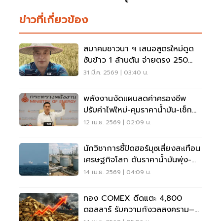
ข่าวที่เกี่ยวข้อง
สมาคมชาวนา ฯ เสนอสูตรใหม่ดูด
ซับข้าว 1 ล้านตัน จ่ายตรง 250
บาท/ตัน ซื้อข้าวได้ถึง 2 ล้านตัน
31 มี.ค. 2569 | 03:40 น.
พลังงานงัดแผนลดค่าครองชีพ
ปรับค่าไฟใหม่-คุมราคาน้ำมัน-เช็กกำ
ไรโรงกลั่น
12 เม.ย. 2569 | 02:09 น.
นักวิชาการชี้ปิดฮอร์มุซเสี่ยงสะเทือน
เศรษฐกิจโลก ดันราคาน้ำมันพุ่ง-
ตึงเครียดภูมิรัฐศาสตร์
14 เม.ย. 2569 | 04:09 น.
ทอง COMEX ดีดแตะ 4,800
ดอลลาร์ รับความกังวลสงคราม–