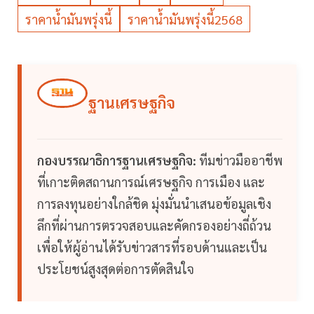
ราคาน้ำมันพรุ่งนี้
ราคาน้ำมันพรุ่งนี้2568
ฐานเศรษฐกิจ
กองบรรณาธิการฐานเศรษฐกิจ:
ทีมข่าวมืออาชีพ
ที่เกาะติดสถานการณ์เศรษฐกิจ การเมือง และ
การลงทุนอย่างใกล้ชิด มุ่งมั่นนำเสนอข้อมูลเชิง
ลึกที่ผ่านการตรวจสอบและคัดกรองอย่างถี่ถ้วน
เพื่อให้ผู้อ่านได้รับข่าวสารที่รอบด้านและเป็น
ประโยชน์สูงสุดต่อการตัดสินใจ