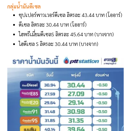
กลุ่มน้ำมันดีเซล
ซุปเปอร์พาวเวอร์ดีเซล ลิตรละ 43.44 บาท (โออาร์)
ดีเซล ลิตรละ 30.44 บาท (โออาร์)
ไฮพรีเมี่ยมดีเซลS ลิตรละ 45.64 บาท (บางจาก)
ไฮดีเซล S ลิตรละ 30.44 บาท (บางจาก)