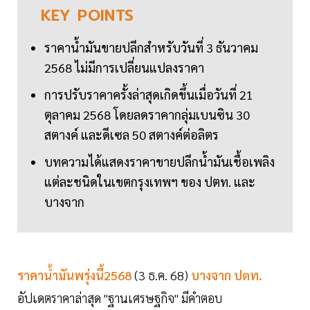
KEY
POINTS
ราคาน้ำมันขายปลีกสำหรับวันที่ 3 ธันวาคม
2568 ไม่มีการเปลี่ยนแปลงราคา
การปรับราคาครั้งล่าสุดเกิดขึ้นเมื่อวันที่ 21
ตุลาคม 2568 โดยลดราคากลุ่มเบนซิน 30
สตางค์ และดีเซล 50 สตางค์ต่อลิตร
บทความได้แสดงราคาขายปลีกน้ำมันเชื้อเพลิง
แต่ละชนิดในเขตกรุงเทพฯ ของ ปตท. และ
บางจาก
ราคาน้ำมันพรุ่งนี้2568
(3 ธ.ค. 68)
บางจาก ปตท.
อัปเดตราคาล่าสุด "ฐานเศรษฐกิจ" มีคำตอบ