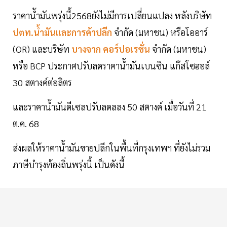
ราคาน้ำมันพรุ่งนี้2568ยังไม่มีการเปลี่ยนแปลง หลังบริษัท
ปตท.น้ำมันและการค้าปลีก
จำกัด (มหาชน) หรือโออาร์
(OR) และบริษัท
บางจาก คอร์ปอเรชั่น
จำกัด (มหาชน)
หรือ BCP ประกาศปรับลดราคาน้ำมันเบนซิน แก๊สโซฮอล์
30 สตางค์ต่อลิตร
และราคาน้ำมันดีเซลปรับลดลลง 50 สตางค์ เมื่อวันที่ 21
ต.ค. 68
ส่งผลให้ราคาน้ำมันขายปลีกในพื้นที่กรุงเทพฯ ที่ยังไม่รวม
ภาษีบำรุงท้องถิ่นพรุ่งนี้ เป็นดังนี้