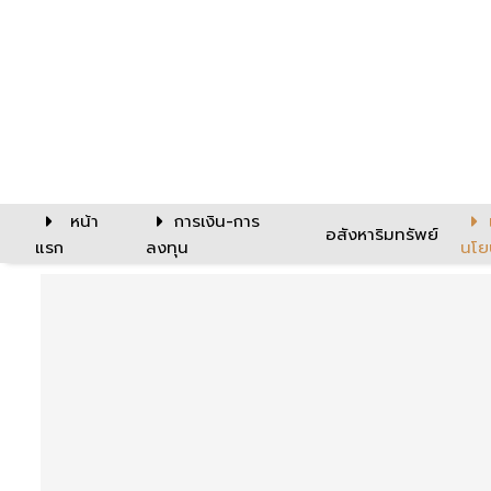
หน้า
การเงิน-การ
อสังหาริมทรัพย์
แรก
ลงทุน
นโย