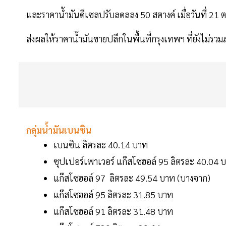
และราคาน้ำมันดีเซลปรับลดลลง 50 สตางค์ เมื่อวันที่ 21 ต
ส่งผลให้ราคาน้ำมันขายปลีกในพื้นที่กรุงเทพฯ ที่ยังไม่รวมภาษ
กลุ่มน้ำมันเบนซิน
เบนซิน ลิตรละ 40.14 บาท
ซุปเปอร์เพาเวอร์ แก๊สโซฮอล์ 95 ลิตรละ 40.04 บ
แก๊สโซฮอล์ 97 ลิตรละ 49.54 บาท (บางจาก)
แก๊สโซฮอล์ 95 ลิตรละ 31.85 บาท
แก๊สโซฮอล์ 91 ลิตรละ 31.48 บาท