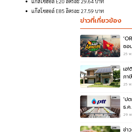
แก๊สโซฮอล์ E20 ลิตรละ 29.64 บาท
แก๊สโซฮอล์ E85 ลิตรละ 27.59 บาท
ข่าวที่เกี่ยวข้อง
‘OR
ซอน
25 พ.
เฮ!ต
ภาษ
25 พ.
‘ปต
ธ.ค
สถา
29 พ.
ข่า