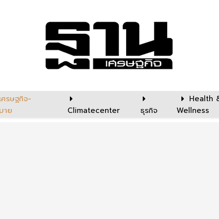
เศรษฐกิจ-
Health 
บาย
Climatecenter
ธุรกิจ
Wellness