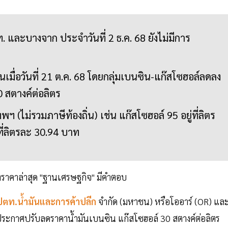
และบางจาก ประจำวันที่ 2 ธ.ค. 68 ยังไม่มีการ
้นเมื่อวันที่ 21 ต.ค. 68 โดยกลุ่มเบนซิน-แก๊สโซฮอล์ลดลง
 สตางค์ต่อลิตร
ฯ (ไม่รวมภาษีท้องถิ่น) เช่น แก๊สโซฮอล์ 95 อยู่ที่ลิตร
ี่ลิตรละ 30.94 บาท
ราคาล่าสุด "ฐานเศรษฐกิจ" มีคำตอบ
ตท.น้ำมันและการค้าปลีก
จำกัด (มหาชน) หรือโออาร์ (OR) แล
ระกาศปรับลดราคาน้ำมันเบนซิน แก๊สโซฮอล์ 30 สตางค์ต่อลิตร