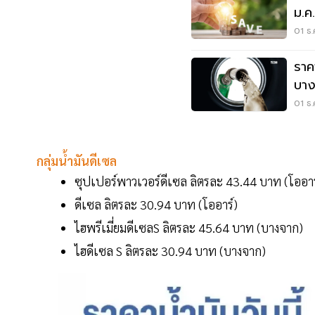
ม.ค
มาต
01 ธ.
ราค
บาง
01 ธ.
กลุ่มน้ำมันดีเซล
ซุปเปอร์พาวเวอร์ดีเซล ลิตรละ 43.44 บาท (โออาร
ดีเซล ลิตรละ 30.94 บาท (โออาร์)
ไฮพรีเมี่ยมดีเซลS ลิตรละ 45.64 บาท (บางจาก)
ไฮดีเซล S ลิตรละ 30.94 บาท (บางจาก)