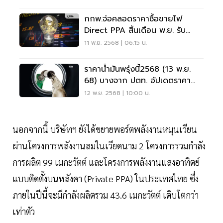
กกพ.จ่อคลอดราคาซื้อขายไฟ
Direct PPA สิ้นเดือน พ.ย. รับ
Data Center
11 พ.ย. 2568 | 06:15 น.
ราคาน้ำมันพรุ่งนี้2568 (13 พ.ย.
68) บางจาก ปตท. อัปเดตราคา
ล่าสุด
12 พ.ย. 2568 | 10:00 น.
นอกจากนี้ บริษัทฯ ยังได้ขยายพอร์ตพลังงานหมุนเวียน
ผ่านโครงการพลังงานลมในเวียดนาม 2 โครงการรวมกำลัง
การผลิต 99 เมกะวัตต์ และโครงการพลังงานแสงอาทิตย์
แบบติดตั้งบนหลังคา (Private PPA) ในประเทศไทย ซึ่ง
ภายในปีนี้จะมีกำลังผลิตรวม 43.6 เมกะวัตต์ เติบโตกว่า
เท่าตัว