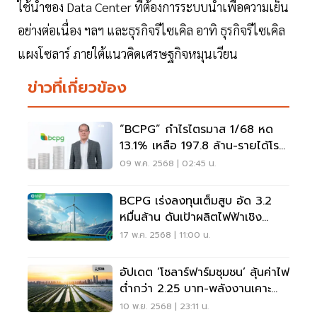
ใช้น้ำของ Data Center ที่ต้องการระบบน้ำเพื่อความเย็น
อย่างต่อเนื่อง ฯลฯ และธุรกิจรีไซเคิล อาทิ ธุรกิจรีไซเคิล
แผงโซลาร์ ภายใต้แนวคิดเศรษฐกิจหมุนเวียน
ข่าวที่เกี่ยวข้อง
“BCPG” กำไรไตรมาส 1/68 หด
13.1% เหลือ 197.8 ล้าน-รายได้โรง
ไฟฟ้าลด
09 พ.ค. 2568 | 02:45 น.
BCPG เร่งลงทุนเต็มสูบ อัด 3.2
หมื่นล้าน ดันเป้าผลิตไฟฟ้าเชิง
พาณิชย์ 3 พัน MW
17 พ.ค. 2568 | 11:00 น.
อัปเดต ‘โซลาร์ฟาร์มชุมชน’ ลุ้นค่าไฟ
ต่ำกว่า 2.25 บาท-พลังงานเคาะ
ราคาเข้าร่วม
10 พ.ย. 2568 | 23:11 น.