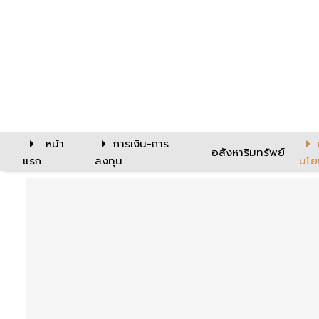
หน้า
การเงิน-การ
อสังหาริมทรัพย์
แรก
ลงทุน
นโย