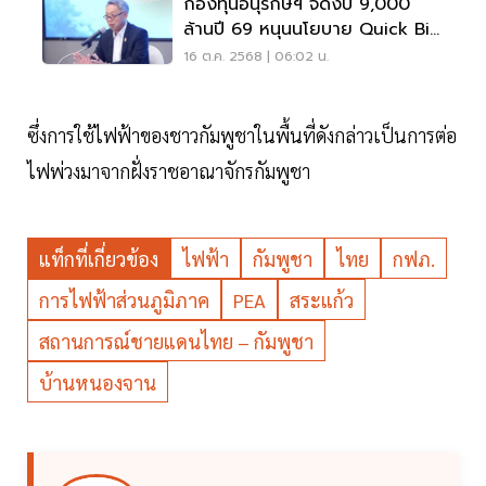
กองทุนอนุรักษ์ฯ จัดงบ 9,000
ล้านปี 69 หนุนนโยบาย Quick Big
Win
16 ต.ค. 2568 | 06:02 น.
ซึ่งการใช้ไฟฟ้าของชาวกัมพูชาในพื้นที่ดังกล่าวเป็นการต่อ
ไฟพ่วงมาจากฝั่งราชอาณาจักรกัมพูชา
แท็กที่เกี่ยวข้อง
ไฟฟ้า
กัมพูชา
ไทย
กฟภ.
การไฟฟ้าส่วนภูมิภาค
PEA
สระแก้ว
สถานการณ์ชายแดนไทย – กัมพูชา
บ้านหนองจาน