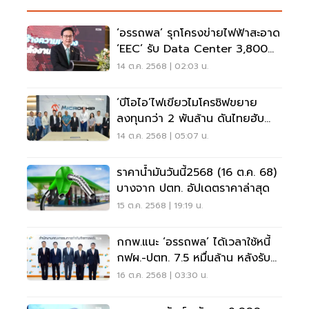
‘อรรถพล’ รุกโครงข่ายไฟฟ้าสะอาด
‘EEC’ รับ Data Center 3,800
เมกฯ
14 ต.ค. 2568 | 02:03 น.
‘บีโอไอ’ไฟเขียวไมโครชิฟขยาย
ลงทุนกว่า 2 พันล้าน ดันไทยฮับ
ทดสอบชิปภูมิภาค
14 ต.ค. 2568 | 05:07 น.
ราคาน้ำมันวันนี้2568 (16 ต.ค. 68)
บางจาก ปตท. อัปเดตราคาล่าสุด
15 ต.ค. 2568 | 19:19 น.
กกพ.แนะ ‘อรรถพล’ ได้เวลาใช้หนี้
กฟผ.-ปตท. 7.5 หมื่นล้าน หลังรับ
ภาระค่าไฟแทนประชาชน
16 ต.ค. 2568 | 03:30 น.