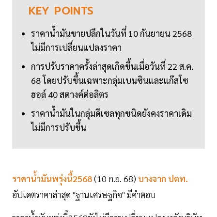
KEY
POINTS
ราคาน้ำมันขายปลีกในวันที่ 10 กันยายน 2568
ไม่มีการเปลี่ยนแปลงราคา
การปรับราคาครั้งล่าสุดเกิดขึ้นเมื่อวันที่ 22 ส.ค.
68 โดยปรับขึ้นเฉพาะกลุ่มเบนซินและแก๊สโซ
ฮอล์ 40 สตางค์ต่อลิตร
ราคาน้ำมันในกลุ่มดีเซลทุกชนิดยังคงราคาเดิม
ไม่มีการปรับขึ้น
ราคาน้ำมันพรุ่งนี้2568
(10 ก.ย. 68)
บางจาก ปตท.
อัปเดตราคาล่าสุด "ฐานเศรษฐกิจ" มีคำตอบ