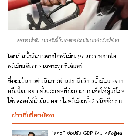
ลดราคาน้ำมัน 3 บาทวันนี้ปั๊มบางจาก เงื่อนไขอย่างไร ถึงเมื่อไหร่
โดยเป็นน้ำมันบางจากไฮพรีเมียม 97 และบางจากไฮ
พรีเมียม ดีเซล S เฉพาะทุกวันจันทร์
ซึ่งจะเป็นการดำเนินการผ่านสถานีบริการน้ำมันบางจาก
หรือปั๊มบางจากทั่วประเทศที่ร่วมรายการ เพื่อให้ผู้บริโภค
ได้ทดลองใช้น้ำมันบางจากไฮพรีเมียมทั้ง 2 ชนิดดังกล่าว
ข่าวที่เกี่ยวข้อง
“สศช.” จ่อปรับ GDP ใหม่ หลังรู้ผล