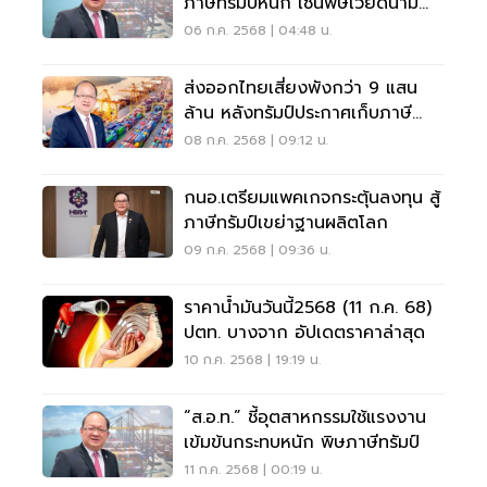
ภาษีทรัมป์หนัก เซ่นพิษเวียดนาม
โมเดล
06 ก.ค. 2568 | 04:48 น.
ส่งออกไทยเสี่ยงพังกว่า 9 แสน
ล้าน หลังทรัมป์ประกาศเก็บภาษี
36%
08 ก.ค. 2568 | 09:12 น.
กนอ.เตรียมแพคเกจกระตุ้นลงทุน สู้
ภาษีทรัมป์เขย่าฐานผลิตโลก
09 ก.ค. 2568 | 09:36 น.
ราคาน้ำมันวันนี้2568 (11 ก.ค. 68)
ปตท. บางจาก อัปเดตราคาล่าสุด
10 ก.ค. 2568 | 19:19 น.
“ส.อ.ท.” ชี้อุตสาหกรรมใช้แรงงาน
เข้มข้นกระทบหนัก พิษภาษีทรัมป์
11 ก.ค. 2568 | 00:19 น.