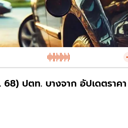
ิ.ย. 68) ปตท. บางจาก อัปเดตราคา