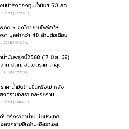
งินนำส่งกองทุนน้ำมันฯ 50 สต.
.ย. 2568 | 07:50 น.
ดพิกัด 9 จุดไทยขายไฟฟ้าให้
พูชา มูลค่ากว่า 48 ล้านต่อเดือน
.ย. 2568 | 01:09 น.
าน้ำมันพรุ่งนี้2568 (17 มิ.ย. 68)
จาก ปตท. อัปเดตราคาล่าสุด
.ย. 2568 | 10:00 น.
! ราคาน้ำมันไทยขึ้นหรือไม่ หลัง
ดสงครามอิสราเอล-อิหร่าน
.ย. 2568 | 04:42 น.
วดี! ตรึงราคาน้ำมันในประเทศ
มือสงครามอิหร่าน-อิสราเอล