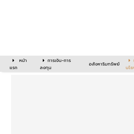
หน้า
การเงิน-การ
อสังหาริมทรัพย์
แรก
ลงทุน
นโย