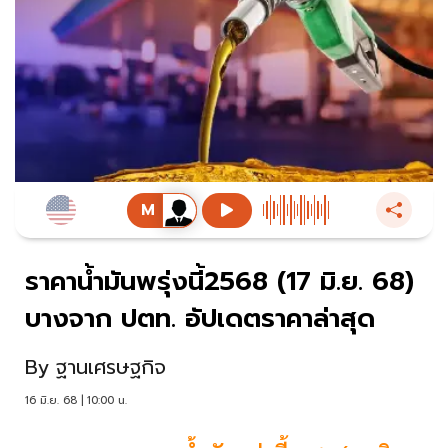
ราคาน้ำมันพรุ่งนี้2568 (17 มิ.ย. 68)
บางจาก ปตท. อัปเดตราคาล่าสุด
By
ฐานเศรษฐกิจ
16 มิ.ย. 68 | 10:00 น.