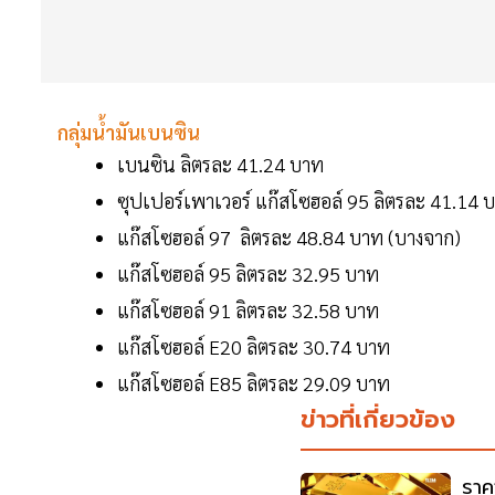
กลุ่มน้ำมันเบนซิน
เบนซิน ลิตรละ 41.24 บาท
ซุปเปอร์เพาเวอร์ แก๊สโซฮอล์ 95 ลิตรละ 41.14 บ
แก๊สโซฮอล์ 97 ลิตรละ 48.84 บาท (บางจาก)
แก๊สโซฮอล์ 95 ลิตรละ 32.95 บาท
แก๊สโซฮอล์ 91 ลิตรละ 32.58 บาท
แก๊สโซฮอล์ E20 ลิตรละ 30.74 บาท
แก๊สโซฮอล์ E85 ลิตรละ 29.09 บาท
ข่าวที่เกี่ยวข้อง
ราค