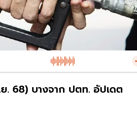
มิ.ย. 68) บางจาก ปตท. อัปเดต