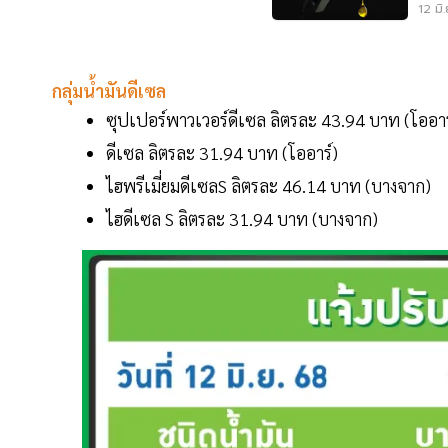
12 มิ
กลุ่มน้ำมันดีเซล
ซุปเปอร์พาวเวอร์ดีเซล ลิตรละ 43.94 บาท (โออาร
ดีเซล ลิตรละ 31.94 บาท (โออาร์)
ไฮพรีเมี่ยมดีเซลS ลิตรละ 46.14 บาท (บางจาก)
ไฮดีเซล S ลิตรละ 31.94 บาท (บางจาก)