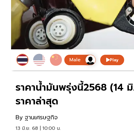
Play
ราคาน้ำมันพรุ่งนี้2568 (14 
ราคาล่าสุด
By
ฐานเศรษฐกิจ
13 มิ.ย. 68 | 10:00 น.