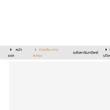
หน้า
การเงิน-การ
อสังหาริมทรัพย์
แรก
ลงทุน
นโย