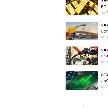
ราค
สุก
02 มิ
ราค
ปตท
02 มิ
ราค
บาง
02 มิ
ดาว
สหรั
03 มิ