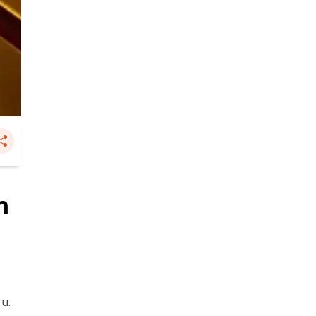
า
 น.