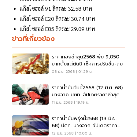
แก๊สโซฮอล์ 91 ลิตรละ 32.58 บาท
แก๊สโซฮอล์ E20 ลิตรละ 30.74 บาท
แก๊สโซฮอล์ E85 ลิตรละ 29.09 บาท
ข่าวที่เกี่ยวข้อง
ราคาทองล่าสุด2568 พุ่ง 9,050
บาทตั้งแต่ต้นปี เช็คการปรับขึ้น-ลง
08 มิ.ย. 2568 | 01:29 น.
ราคาน้ำมันวันนี้2568 (12 มิ.ย. 68)
บางจาก ปตท. อัปเดตราคาล่าสุด
11 มิ.ย. 2568 | 19:19 น.
ราคาน้ำมันพรุ่งนี้2568 (13 มิ.ย.
68) ปตท. บางจาก อัปเดตราคา
ล่าสุด
12 มิ.ย. 2568 | 10:00 น.