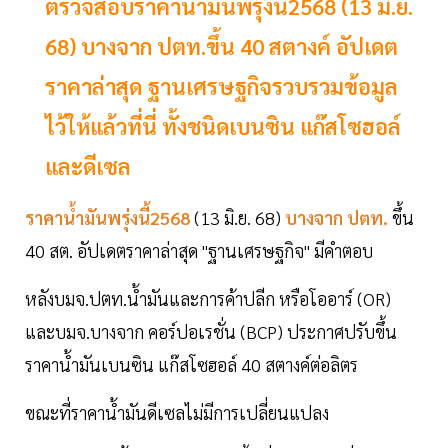
ตรวจสอบราคาน้ำมันพรุ่งนี้2568 (13 มิ.ย.
68) บางจาก ปตท.ขึ้น 40 สตางค์ อัปเดต
ราคาล่าสุด ฐานเศรษฐกิจรวบรวมข้อมูล
ไว้ให้แล้วที่นี่ ทั้งชนิดเบนซิน แก๊สโซฮอล์
และดีเซล
ราคาน้ำมันพรุ่งนี้2568
(13 มิ.ย. 68)
บางจาก ปตท.
ขึ้น
40 สต. อัปเดตราคาล่าสุด "ฐานเศรษฐกิจ" มีคำตอบ
หลังบมจ.ปตท.น้ำมันและการค้าปลีก หรือโออาร์ (OR)
และบมจ.บางจาก คอร์ปอเรชั่น (BCP) ประกาศปรับขึ้น
ราคาน้ำมันเบนซิน แก๊สโซฮอล์ 40 สตางค์ต่อลิตร
ขณะที่ราคาน้ำมันดีเซลไม่มีการเปลี่ยนแปลง