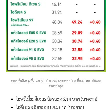
ราคาน้ำมันพรุ่งนี้2568 (13 มิ.ย. 68) บางจาก ปตท.ขึ้น 40 สต. อัปเดต
ราคาล่าสุด
ไฮพรีเมี่ยมดีเซลS ลิตรละ 46.14 บาท (บางจาก)
ไฮดีเซล S ลิตรละ 31.94 บาท (บางจาก)