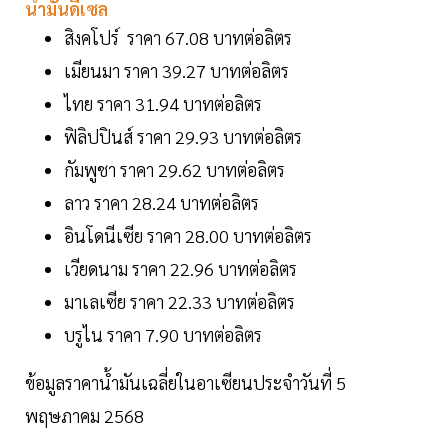
น้ำมันดีเซล
สิงคโปร์ ราคา 67.08 บาทต่อลิตร
เมียนมา ราคา 39.27 บาทต่อลิตร
ไทย ราคา 31.94 บาทต่อลิตร
ฟิลิปปินส์ ราคา 29.93 บาทต่อลิตร
กัมพูชา ราคา 29.62 บาทต่อลิตร
ลาว ราคา 28.24 บาทต่อลิตร
อินโดนีเซีย ราคา 28.00 บาทต่อลิตร
เวียดนาม ราคา 22.96 บาทต่อลิตร
มาเลเซีย ราคา 22.33 บาทต่อลิตร
บรูไน ราคา 7.90 บาทต่อลิตร
ข้อมูลราคาน้ำมันเฉลี่ยในอาเซียนประจำวันที่ 5
พฤษภาคม 2568