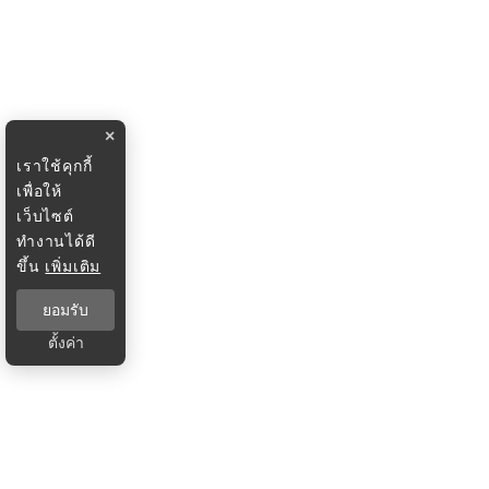
×
เราใช้คุกกี้
เพื่อให้
เว็บไซต์
ทำงานได้ดี
ขึ้น
เพิ่มเติม
ยอมรับ
ตั้งค่า