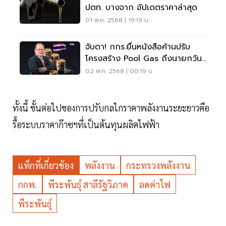
ปตท. บางจาก อัปเดตราคาล่าสุด
01 พ.ค. 2568 | 19:19 น.
จับตา! กกร.ยื่นหนังสือค้านปรับ
โครงสร้าง Pool Gas ถึงนายกวัน
นี้
02 พ.ค. 2568 | 00:19 น.
ทั้งนี้ ขั้นต่อไปของการปรับกลไกราคาพลังงานระยะยาวคือ
รื้อระบบราคาก๊าซฯที่เป็นต้นทุนผลิตไฟฟ้า
แท็กที่เกี่ยวข้อง
พลังงาน
กระทรวงพลังงาน
กกพ.
พีระพันธุ์ สาลีรัฐวิภาค
ลดค่าไฟ
พีระพันธุ์