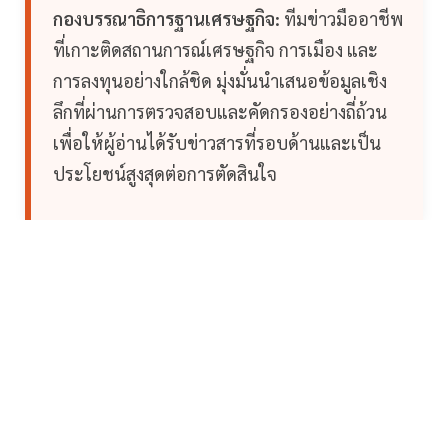
กองบรรณาธิการฐานเศรษฐกิจ:
ทีมข่าวมืออาชีพ
ที่เกาะติดสถานการณ์เศรษฐกิจ การเมือง และ
การลงทุนอย่างใกล้ชิด มุ่งมั่นนำเสนอข้อมูลเชิง
ลึกที่ผ่านการตรวจสอบและคัดกรองอย่างถี่ถ้วน
เพื่อให้ผู้อ่านได้รับข่าวสารที่รอบด้านและเป็น
ประโยชน์สูงสุดต่อการตัดสินใจ