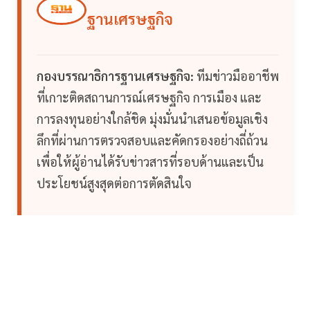
ฐานเศรษฐกิจ
กองบรรณาธิการฐานเศรษฐกิจ:
ทีมข่าวมืออาชีพ
ที่เกาะติดสถานการณ์เศรษฐกิจ การเมือง และ
การลงทุนอย่างใกล้ชิด มุ่งมั่นนำเสนอข้อมูลเชิง
ลึกที่ผ่านการตรวจสอบและคัดกรองอย่างถี่ถ้วน
เพื่อให้ผู้อ่านได้รับข่าวสารที่รอบด้านและเป็น
ประโยชน์สูงสุดต่อการตัดสินใจ