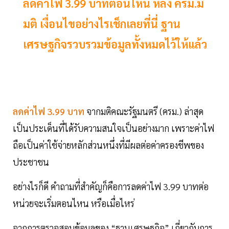
ลดค่าไฟ 3.99 บาทตอนไหน หลัง ครม.มี
มติ เงื่อนไขอย่างไรเช็กเลยที่นี่ ฐาน
เศรษฐกิจรวบรวมข้อมูลทั้งหมดไว้ให้แล้ว
ลดค่าไฟ 3.99 บาท
จากมติคณะรัฐมนตรี (ครม.) ล่าสุด
เป็นประเด็นที่ได้รับความสนใจเป็นอย่างมาก เพราะค่าไฟ
ถือเป็นค่าใช้จ่ายหลักส่วนหนึ่งที่มีผลต่อค่าครองชีพของ
ประชาชน
อย่างไรก็ดี คำถามที่สำคัญก็คือการลดค่าไฟ 3.99 บาทต่อ
หน่วยจะเริ่มตอนไหน หรือเมื่อไหร่
จากการตรวจสอบข้อมูลของ “ฐานเศรษฐกิจ” เกี่ยวกับการ