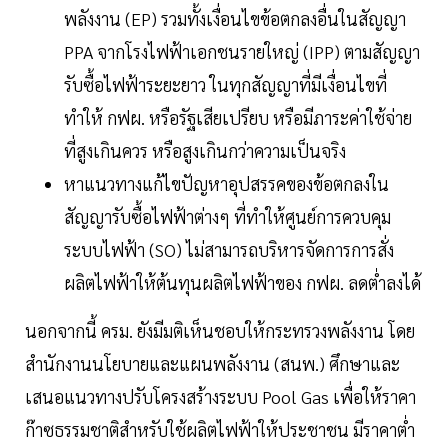
พลังงาน (EP) รวมทั้งเงื่อนไขข้อตกลงอื่นในสัญญา
PPA จากโรงไฟฟ้าเอกชนรายใหญ่ (IPP) ตามสัญญา
รับซื้อไฟฟ้าระยะยาว ในทุกสัญญาที่มีเงื่อนไขที่
ทำให้ กฟผ. หรือรัฐเสียเปรียบ หรือมีภาระค่าใช้จ่าย
ที่สูงเกินควร หรือสูงเกินกว่าความเป็นจริง
หาแนวทางแก้ไขปัญหาอุปสรรคของข้อตกลงใน
สัญญารับซื้อไฟฟ้าต่างๆ ที่ทำให้ศูนย์การควบคุม
ระบบไฟฟ้า (SO) ไม่สามารถบริหารจัดการการสั่ง
ผลิตไฟฟ้าให้ต้นทุนผลิตไฟฟ้าของ กฟผ. ลดต่ำลงได้
นอกจากนี้ ครม. ยังมีมติเห็นชอบให้กระทรวงพลังงาน โดย
สำนักงานนโยบายและแผนพลังงาน (สนพ.) ศึกษาและ
เสนอแนวทางปรับโครงสร้างระบบ Pool Gas เพื่อให้ราคา
ก๊าซธรรมชาติสำหรับใช้ผลิตไฟฟ้าให้ประชาชน มีราคาต่ำ