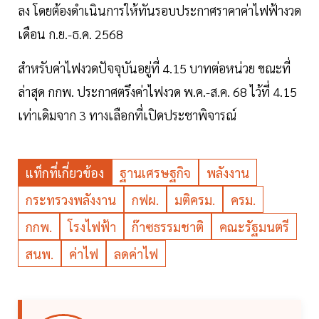
ลง โดยต้องดำเนินการให้ทันรอบประกาศราคาค่าไฟฟ้างวด
เดือน ก.ย.-ธ.ค. 2568
สำหรับค่าไฟงวดปัจจุบันอยู่ที่ 4.15 บาทต่อหน่วย ขณะที่
ล่าสุด กกพ. ประกาศตรึงค่าไฟงวด พ.ค.-ส.ค. 68 ไว้ที่ 4.15
เท่าเดิมจาก 3 ทางเลือกที่เปิดประชาพิจารณ์
แท็กที่เกี่ยวข้อง
ฐานเศรษฐกิจ
พลังงาน
กระทรวงพลังงาน
กฟผ.
มติครม.
ครม.
กกพ.
โรงไฟฟ้า
ก๊าซธรรมชาติ
คณะรัฐมนตรี
สนพ.
ค่าไฟ
ลดค่าไฟ