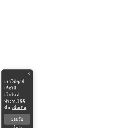
×
เราใช้คุกกี้
เพื่อให้
เว็บไซต์
ทำงานได้ดี
ขึ้น
เพิ่มเติม
ยอมรับ
ตั้งค่า