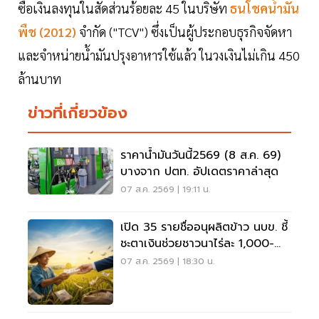
ซื้อเงินลงทุนในสัดส่วนร้อยละ 45 ในบริษัท
ธนโชคน้ำมัน
พืช (2012)
จำกัด ("TCV") ซึ่งเป็นผู้ประกอบธุรกิจจัดหา
และจำหน่ายน้ำมันปรุงอาหารใช้แล้ว ในวงเงินไม่เกิน 450
ล้านบาท
ข่าวที่เกี่ยวข้อง
ราคาน้ำมันวันนี้2569 (8 ส.ค. 69)
บางจาก ปตท. อัปเดตราคาล่าสุด
07 ส.ค. 2569 | 19:11 น.
เปิด 35 รายชื่ออนุผลิตข้าว นบข. ชี้
ชะตาเงินช่วยชาวนาไร่ละ 1,000-
2,000
07 ส.ค. 2569 | 18:30 น.