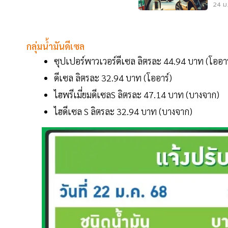
24 ม.
กลุ่มน้ำมันดีเซล
ซุปเปอร์พาวเวอร์ดีเซล ลิตรละ 44.94 บาท (โออาร
ดีเซล ลิตรละ 32.94 บาท (โออาร์)
ไฮพรีเมี่ยมดีเซลS ลิตรละ 47.14 บาท (บางจาก)
ไฮดีเซล S ลิตรละ 32.94 บาท (บางจาก)