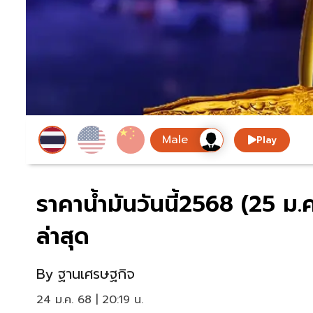
Play
ราคาน้ำมันวันนี้2568 (25 ม
ล่าสุด
By
ฐานเศรษฐกิจ
24 ม.ค. 68 | 20:19 น.