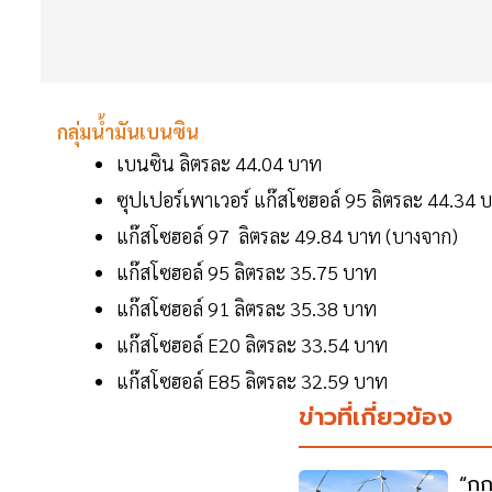
กลุ่มน้ำมันเบนซิน
เบนซิน ลิตรละ 44.04 บาท
ซุปเปอร์เพาเวอร์ แก๊สโซฮอล์ 95 ลิตรละ 44.34 บ
แก๊สโซฮอล์ 97 ลิตรละ 49.84 บาท (บางจาก)
แก๊สโซฮอล์ 95 ลิตรละ 35.75 บาท
แก๊สโซฮอล์ 91 ลิตรละ 35.38 บาท
แก๊สโซฮอล์ E20 ลิตรละ 33.54 บาท
แก๊สโซฮอล์ E85 ลิตรละ 32.59 บาท
ข่าวที่เกี่ยวข้อง
“กก