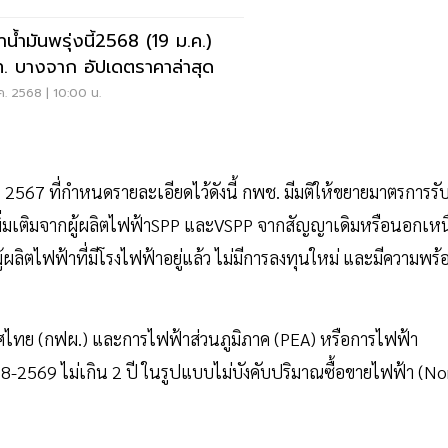
าน้ำมันพรุ่งนี้2568 (19 ม.ค.)
. บางจาก อัปเดตราคาล่าสุด
ค. 2568 | 10:00 น.
. 2567 ที่กำหนดรายละเอียดไว้ดังนี้ กพช. มีมติให้ขยายมาตรการรั
พิ่มเติมจากผู้ผลิตไฟฟ้าSPP และVSPP จากสัญญาเดิมหรือนอกเหน
้ผลิตไฟฟ้าที่มีโรงไฟฟ้าอยู่แล้ว ไม่มีการลงทุนใหม่ และมีความพร้
ศไทย (กฟผ.) และการไฟฟ้าส่วนภูมิภาค (PEA) หรือการไฟฟ้า
68-2569 ไม่เกิน 2 ปี ในรูปแบบไม่บังคับปริมาณซื้อขายไฟฟ้า (No