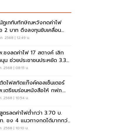
นัฏเกทับทักษิณหวังกดค่าไฟ
ือ 2 บาท ดึงลงทุนขับเคลื่อน
ษฐกิจไทย
ค. 2568 | 12:49 น.
.ชงลดค่าไฟ 17 สตางค์ เลิก
หนุน ช่วยประชาชนประหยัด 3.3
นล้าน
ค. 2568 | 08:15 น.
งตัดไฟสกัดแก๊งค์คอลเซ็นเตอร์
.เตรียมร่อนหนังสือให้ กฟภ.
การ
ค. 2568 | 10:54 น.
ดสูตรลดค่าไฟต่ำกว่า 3.70 บ.
.ท. ชง 4 แนวทางกดได้มากกว่า
กษิณ ชินวัตร”
ค. 2568 | 10:10 น.