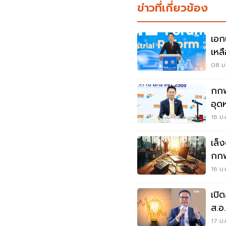
ข่าวที่เกี่ยวข้อง
เอก
เหล
เศร
08 ม.
กกพ
อุด
หมื่
16 ม.
เล็
กกพ
จัด
16 ม.
เปิ
ส.อ
“ทั
17 ม.