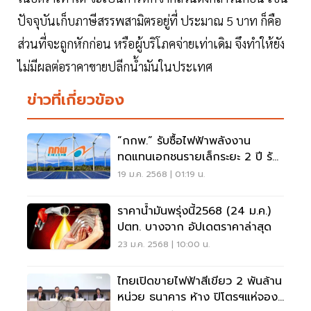
ปัจจุบันเก็บภาษีสรรพสามิตรอยู่ที่ ประมาณ 5 บาท ก็คือ
ส่วนที่จะถูกหักก่อน หรือผู้บริโภคจ่ายเท่าเดิม จึงทำให้ยัง
ไม่มีผลต่อราคาขายปลีกน้ำมันในประเทศ
ข่าวที่เกี่ยวข้อง
“กกพ.” รับซื้อไฟฟ้าพลังงาน
ทดแทนเอกชนรายเล็กระยะ 2 ปี รับ
สถานการณ์ฉุกเฉิน
19 ม.ค. 2568 | 01:19 น.
ราคาน้ำมันพรุ่งนี้2568 (24 ม.ค.)
ปตท. บางจาก อัปเดตราคาล่าสุด
23 ม.ค. 2568 | 10:00 น.
ไทยเปิดขายไฟฟ้าสีเขียว 2 พันล้าน
หน่วย ธนาคาร ห้าง ปิโตรฯแห่จอง