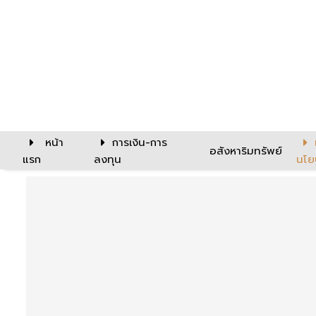
หน้า
การเงิน-การ
อสังหาริมทรัพย์
แรก
ลงทุน
นโย