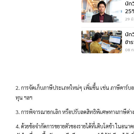
นัก
25%
รัฐ
29 มิ
นักว
ข้า
ใช้
08 ก
2. การจัดเก็บภาษีประเภทใหม่ๆ เพิ่มขึ้น เช่น ภาษีคาร์บอ
ทุน ฯลฯ
3. การพิจารณายกเลิก หรือปรับลดสิทธิพิเศษทางภาษีต่างๆ 
4. ด้วยข้อจำกัดการขยายตัวของรายได้ที่เติบโตช้า ในอนาคต