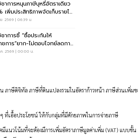
วิชาการหนุนภาษีบุหรี่อัตราเดียว
 เพิ่มประสิทธิภาพจัดเก็บรายได้
.ย. 2569 | 06:39 น.
ิชาการชี้ “ซื้อประกันให้
ราชการ”ยาก-ไม่ตอบโจทย์ลดการ
งบฯรัฐ
.ค. 2569 | 00:00 น.
น ภาษีดิจิทัล ภาษีที่ดินแปลงรวมในอัตราก้าวหน้า ภาษีส่วนเพิ่มข
ที่เอื้อประโยชน์ ให้กับกลุ่มที่มีศักยภาพในการจ่ายภาษี
มีแนวโน้มที่จะต้องมีการเพิ่มอัตราภาษีมูลค่าเพิ่ม (VAT) แบบขั้น