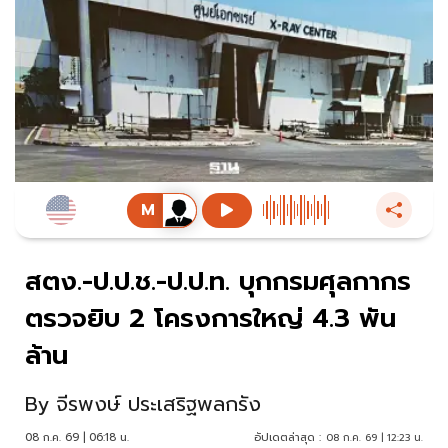
สตง.-ป.ป.ช.-ป.ป.ท. บุกกรมศุลกากร
ตรวจยิบ 2 โครงการใหญ่ 4.3 พัน
ล้าน
By
จีรพงษ์ ประเสริฐพลกรัง
08 ก.ค. 69 | 06:18 น.
อัปเดตล่าสุด :
08 ก.ค. 69 | 12:23 น.