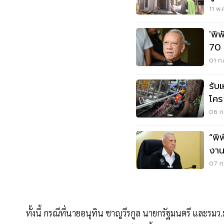
จริ
11 พ.
'พิ
70 
มอเ
01 ก.
รับ
โคร
เจร
06 ก.
“พิ
งาน
07 ก.
ทั้งนี้ กรณีที่นายอนุทิน ชาญวีรกูล นายกรัฐมนตรี และรม