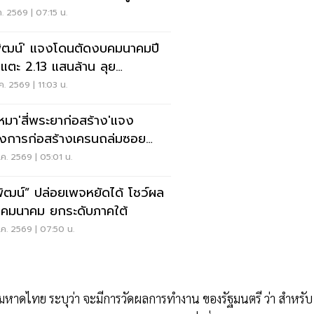
ง
ค. 2569 | 07:15 น.
พัฒน์' แจงโดนตัดงบคมนาคมปี
แตะ 2.13 แสนล้าน ลุย
ตอร์เวย์-ตั๋วร่วม
ค. 2569 | 11:03 น.
เหมา'สี่พระยาก่อสร้าง'แจง
งการก่อสร้างเครนถล่มซอย
ิญกรุง 36
ค. 2569 | 05:01 น.
พัฒน์” ปล่อยเพจหยัดได้ โชว์ผล
คมนาคม ยกระดับภาคใต้
ค. 2569 | 07:50 น.
ว.มหาดไทย ระบุว่า จะมีการวัดผลการทำงาน ของรัฐมนตรี ว่า สำหรับ