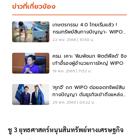
ข่าวที่เกี่ยวข้อง
เกษตรกรรม 4.0 ไทยเริ่มแล้ว !
กรมทรัพย์สินทางปัญญา- WIPO
หนุน SMEs ขยายตลาดโลก
22 พ.ย. 2568 | 10:50 น.
ครม. เคาะ 'พิมพ์ชนก พิตต์ฟีลด์' ชิง
เก้าอี้รองผู้อำนวยการใหญ่ WIPO
19 พ.ค. 2569 | 11:52 น.
'ศุภจี' ถก WIPO ต่อยอดทรัพย์สิน
ทางปัญญา ดันธุรกิจเข้าถึงแหล่ง
เงินทุนสะดวก
29 พ.ค. 2569 | 04:22 น.
ชู 3 ยุทธศาสตร์หนุนสินทรัพย์ทางเศรษฐกิจ