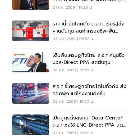
นอกงบประมาณ
01 ก.ค. 2569 | 14:26 น.
ราคาน้ำมันโลกดิ่ง ส.อ.ท. เร่งรัฐส่ง
ผ่านต้นทุน ลดค่าครองชีพ-ฟื้น
เศรษฐกิจ
03 ก.ค. 2569 | 05:32 น.
เดิมพันเศรษฐกิจไทย ส.อ.ท.หนุนชีว
มวล-Direct PPA ลดต้นทุน
อุตสาหกรรม
06 ก.ค. 2569 | 05:55 น.
ส.อ.ท.ชี้เศรษฐกิจไทยโตไม่ทั่วถึง ส่ง
ออกพุ่ง แต่โรงงานยังซึม
06 ก.ค. 2569 | 10:50 น.
เปิดสูตรดึงลงทุน ‘Data Center’
ส.อ.ท.ชงใช้ LNG-Direct PPA ลด
ภาระค่าไฟ
07 ก.ค. 2569 | 00:19 น.