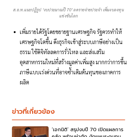
ส.อ.ท.แนะปฏิรูป ‘งบประมาณปี 70’ ลดรายจ่ายประจำ เพิ่มงบลงทุน
แข่งขันโลก
เพิ่มรายได้รัฐโดยขยายฐานเศรษฐกิจ รัฐควรทำให้
เศรษฐกิจโตขึ้น ดึงธุรกิจเข้าสู่ระบบภาษีอย่างเป็น
ธรรม ใช้ดิจิทัลลดการรั่วไหล และส่งเสริม
อุตสาหกรรมใหม่ที่สร้างมูลค่าเพิ่มสูง มากกว่าการขึ้น
ภาษีแบบเร่งด่วนที่อาจซ้ำเติมต้นทุนของภาคการ
ผลิต
ข่าวที่เกี่ยวข้อง
‘เอกนิติ’ สรุปงบปี 70 เปิดแผลการ
คลัง พร้อมผ่าตัด งัดแผนระดมทุน