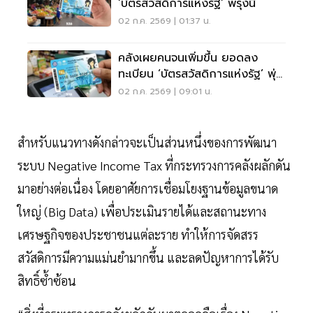
‘บัตรสวัสดิการแห่งรัฐ’ พรุ่งนี้
02 ก.ค. 2569 | 01:37 น.
คลังเผยคนจนเพิ่มขึ้น ยอดลง
ทะเบียน ‘บัตรสวัสดิการแห่งรัฐ’ พุ่ง
19.14 ล้านคน
02 ก.ค. 2569 | 09:01 น.
สำหรับแนวทางดังกล่าวจะเป็นส่วนหนึ่งของการพัฒนา
ระบบ Negative Income Tax ที่กระทรวงการคลังผลักดัน
มาอย่างต่อเนื่อง โดยอาศัยการเชื่อมโยงฐานข้อมูลขนาด
ใหญ่ (Big Data) เพื่อประเมินรายได้และสถานะทาง
เศรษฐกิจของประชาชนแต่ละราย ทำให้การจัดสรร
สวัสดิการมีความแม่นยำมากขึ้น และลดปัญหาการได้รับ
สิทธิ์ซ้ำซ้อน