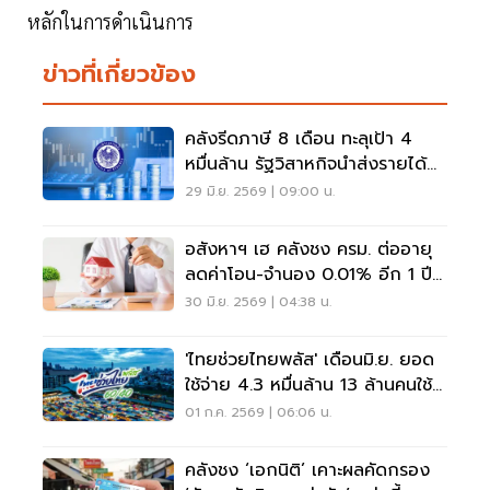
หลักในการดำเนินการ
ข่าวที่เกี่ยวข้อง
คลังรีดภาษี 8 เดือน ทะลุเป้า 4
หมื่นล้าน รัฐวิสาหกิจนำส่งรายได้
พุ่ง
29 มิ.ย. 2569 | 09:00 น.
อสังหาฯ เฮ คลังชง ครม. ต่ออายุ
ลดค่าโอน-จำนอง 0.01% อีก 1 ปี
ลดภาระคนอยากมีบ้าน
30 มิ.ย. 2569 | 04:38 น.
'ไทยช่วยไทยพลัส' เดือนมิ.ย. ยอด
ใช้จ่าย 4.3 หมื่นล้าน 13 ล้านคนใช้
1,000 ไม่หมด
01 ก.ค. 2569 | 06:06 น.
คลังชง ‘เอกนิติ’ เคาะผลคัดกรอง