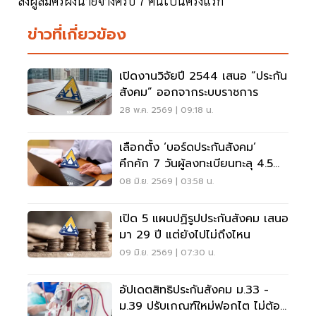
ส่งผู้สมัครฝั่งนายจ้างครบ 7 คนเป็นครั้งแรก
ข่าวที่เกี่ยวข้อง
เปิดงานวิจัยปี 2544 เสนอ “ประกัน
สังคม” ออกจากระบบราชการ
28 พ.ค. 2569 | 09:18 น.
เลือกตั้ง ‘บอร์ดประกันสังคม’
คึกคัก 7 วันผู้ลงทะเบียนทะลุ 4.5
แสนคน
08 มิ.ย. 2569 | 03:58 น.
เปิด 5 แผนปฏิรูปประกันสังคม เสนอ
มา 29 ปี แต่ยังไปไม่ถึงไหน
09 มิ.ย. 2569 | 07:30 น.
อัปเดตสิทธิประกันสังคม ม.33 -
ม.39 ปรับเกณฑ์ใหม่ฟอกไต ไม่ต้อง