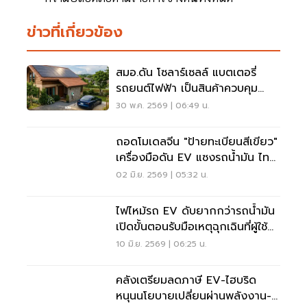
ข่าวที่เกี่ยวข้อง
สมอ.ดัน โซลาร์เซลล์ แบตเตอรี่
รถยนต์ไฟฟ้า เป็นสินค้าควบคุม
มาตรฐาน
30 พ.ค. 2569 | 06:49 น.
ถอดโมเดลจีน "ป้ายทะเบียนสีเขียว"
เครื่องมือดัน EV แซงรถน้ำมัน ไทย
ทำเพื่ออะไร
02 มิ.ย. 2569 | 05:32 น.
ไฟไหม้รถ EV ดับยากกว่ารถน้ำมัน
เปิดขั้นตอนรับมือเหตุฉุกเฉินที่ผู้ใช้
ควรรู้
10 มิ.ย. 2569 | 06:25 น.
คลังเตรียมลดภาษี EV-ไฮบริด
หนุนนโยบายเปลี่ยนผ่านพลังงาน-