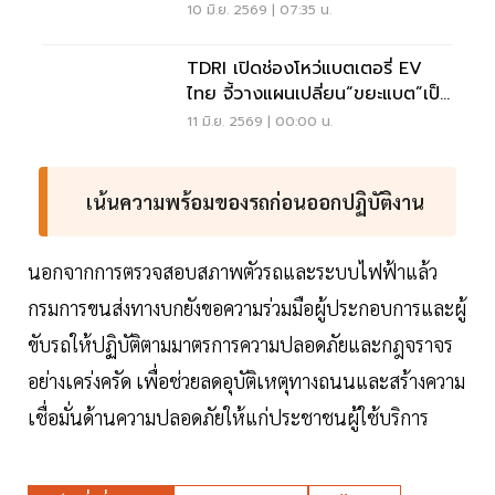
อุตฯ ยานยนต์ไทย
10 มิ.ย. 2569 | 07:35 น.
TDRI เปิดช่องโหว่แบตเตอรี่ EV
ไทย จี้วางแผนเปลี่ยน“ขยะแบต”เป็น
ทรัพยากรแห่งอนาคต
11 มิ.ย. 2569 | 00:00 น.
เน้นความพร้อมของรถก่อนออกปฏิบัติงาน
นอกจากการตรวจสอบสภาพตัวรถและระบบไฟฟ้าแล้ว
กรมการขนส่งทางบกยังขอความร่วมมือผู้ประกอบการและผู้
ขับรถให้ปฏิบัติตามมาตรการความปลอดภัยและกฎจราจร
อย่างเคร่งครัด เพื่อช่วยลดอุบัติเหตุทางถนนและสร้างความ
เชื่อมั่นด้านความปลอดภัยให้แก่ประชาชนผู้ใช้บริการ